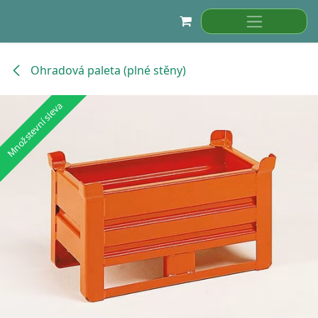
Přejít na obsah
Ohradová paleta (plné stěny)
Množstevní sleva