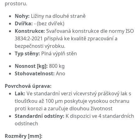
prostoru.
Nohy:
Ližiny na dlouhé straně
Dvířka:
- (bez dvířek)
Konstrukce:
Svařovaná konstrukce dle normy ISO
3834:2-2021 přispívá ke kvalitě zpracování a
bezpečnosti výrobku.
Typ stěny:
Plná výplň stěn
Nosnost [kg]:
800 kg
Stohovatelnost:
Ano
Povrchová úprava:
Lak:
Ve standardní verzi vícevrstvý práškový lak s
tloušťkou až 100 μm poskytuje vysokou ochranu
proti korozi a zaručuje dlouhou životnost
Standardní odstíny:
K dispozici ve 4 standardních
odstínech
Rozměry [mm]: