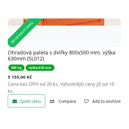
Množstevní sleva
Ohradová paleta s dvířky 800x500 mm, výška
630mm (SL012)
600 kg
výška:630 mm
5 155,00
Kč
Cena bez DPH od 20 ks. Výhodnější ceny již od 10
ks.
Zjistit cenu
Compare
Add to wishlist