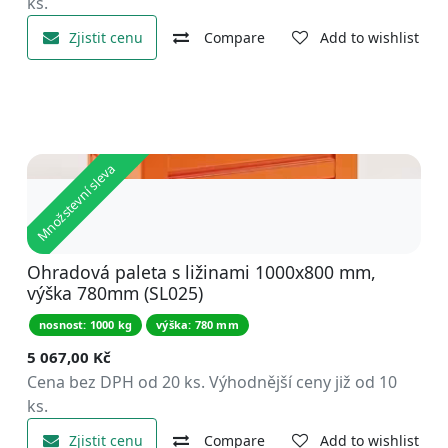
ks.
Zjistit cenu
Compare
Add to wishlist
Množstevní sleva
Ohradová paleta s ližinami 1000x800 mm,
výška 780mm (SL025)
nosnost: 1000 kg
výška: 780 mm
5 067,00
Kč
Cena bez DPH od 20 ks. Výhodnější ceny již od 10
ks.
Zjistit cenu
Compare
Add to wishlist