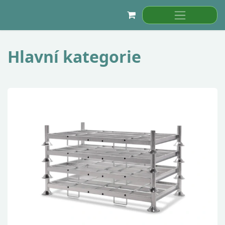
Přejít na obsah
Hlavní kategorie