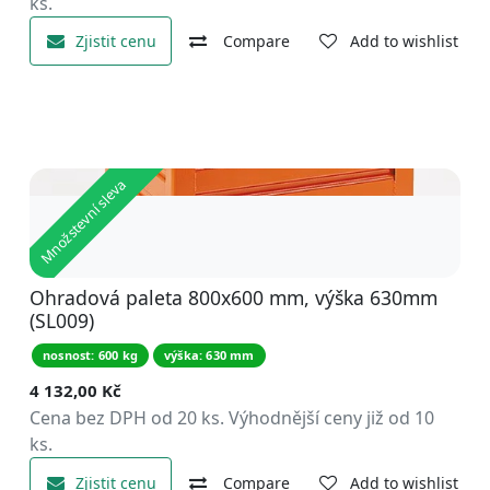
ks.
Zjistit cenu
Compare
Add to wishlist
Množstevní sleva
Ohradová paleta 800x600 mm, výška 630mm
(SL009)
nosnost: 600 kg
výška: 630 mm
4 132,00
Kč
Cena bez DPH od 20 ks. Výhodnější ceny již od 10
ks.
Zjistit cenu
Compare
Add to wishlist