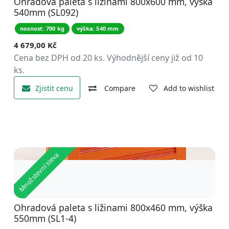
Ohradová paleta s ližinami 800x600 mm, výška
540mm (SL092)
nosnost: 700 kg
výška: 540 mm
4 679,00
Kč
Cena bez DPH od 20 ks. Výhodnější ceny již od 10
ks.
Zjistit cenu
Compare
Add to wishlist
Množstevní sleva
Ohradová paleta s ližinami 800x460 mm, výška
550mm (SL1-4)