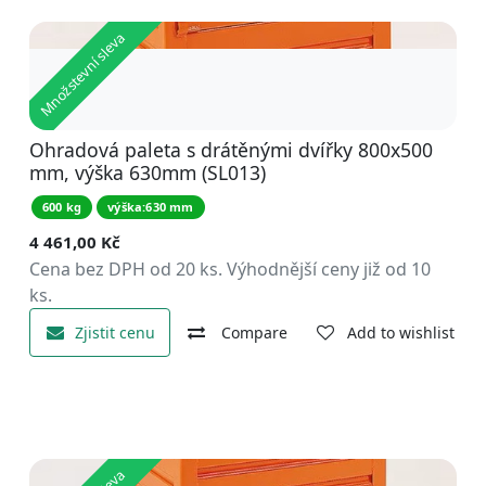
Množstevní sleva
Ohradová paleta s drátěnými dvířky 800x500
mm, výška 630mm (SL013)
600 kg
výška:630 mm
4 461,00
Kč
Cena bez DPH od 20 ks. Výhodnější ceny již od 10
ks.
Zjistit cenu
Compare
Add to wishlist