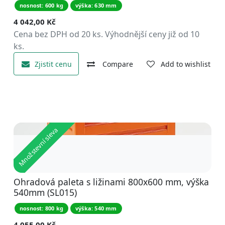
nosnost: 600 kg
výška: 630 mm
4 042,00
Kč
Cena bez DPH od 20 ks. Výhodnější ceny již od 10
ks.
Zjistit cenu
Compare
Add to wishlist
Množstevní sleva
Ohradová paleta s ližinami 800x600 mm, výška
540mm (SL015)
nosnost: 800 kg
výška: 540 mm
4 055,00
Kč