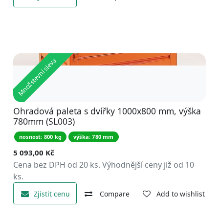
Množstevní sleva
Ohradová paleta s dvířky 1000x800 mm, výška
780mm (SL003)
nosnost: 800 kg
výška: 780 mm
5 093,00
Kč
Cena bez DPH od 20 ks. Výhodnější ceny již od 10
ks.
Zjistit cenu
Compare
Add to wishlist