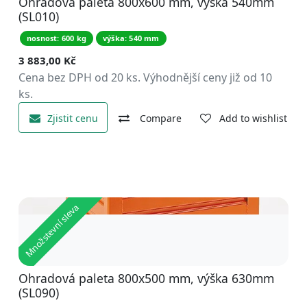
Ohradová paleta 800x600 mm, výška 540mm
(SL010)
nosnost: 600 kg
výška: 540 mm
3 883,00
Kč
Cena bez DPH od 20 ks. Výhodnější ceny již od 10
ks.
Zjistit cenu
Compare
Add to wishlist
Množstevní sleva
Ohradová paleta 800x500 mm, výška 630mm
(SL090)