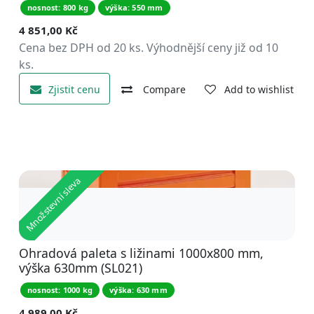
nosnost: 800 kg
výška: 550 mm
4 851,00
Kč
Cena bez DPH od 20 ks. Výhodnější ceny již od 10
ks.
Zjistit cenu
Compare
Add to wishlist
Množstevní sleva
Ohradová paleta s ližinami 1000x800 mm,
výška 630mm (SL021)
nosnost: 1000 kg
výška: 630 mm
4 989,00
Kč