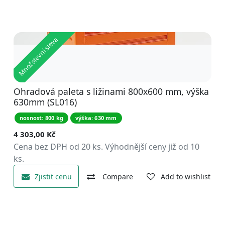
Množstevní sleva
Ohradová paleta s ližinami 800x600 mm, výška
630mm (SL016)
nosnost: 800 kg
výška: 630 mm
4 303,00
Kč
Cena bez DPH od 20 ks. Výhodnější ceny již od 10
ks.
Zjistit cenu
Compare
Add to wishlist