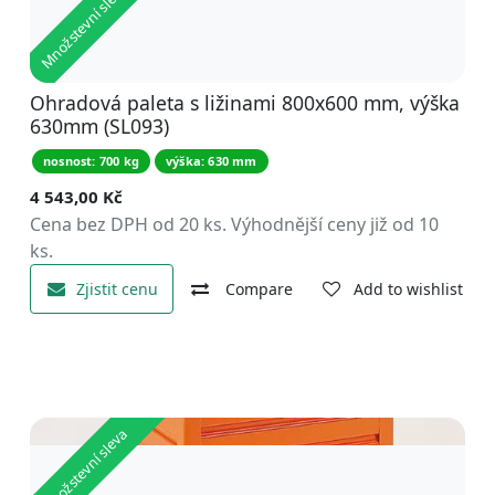
Množstevní sleva
Ohradová paleta s ližinami 800x600 mm, výška
630mm (SL093)
nosnost: 700 kg
výška: 630 mm
4 543,00
Kč
Cena bez DPH od 20 ks. Výhodnější ceny již od 10
ks.
Zjistit cenu
Compare
Add to wishlist
Množstevní sleva