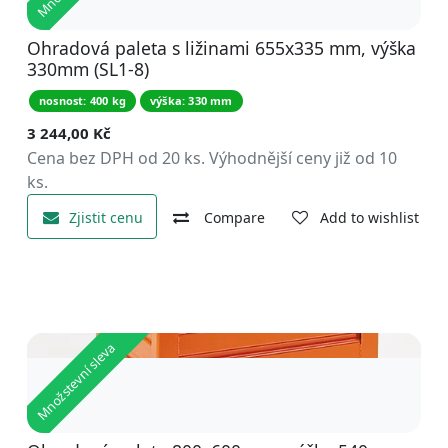
Ohradová paleta s ližinami 655x335 mm, výška
330mm (SL1-8)
nosnost: 400 kg
výška: 330 mm
3 244,00
Kč
Cena bez DPH od 20 ks. Výhodnější ceny již od 10
ks.
Zjistit cenu
Compare
Add to wishlist
Množstevní sleva