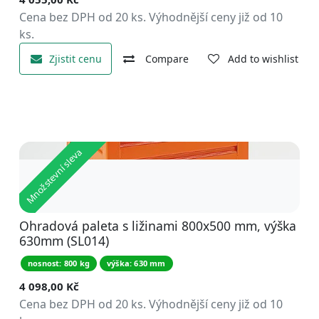
Cena bez DPH od 20 ks. Výhodnější ceny již od 10
ks.
Zjistit cenu
Compare
Add to wishlist
Množstevní sleva
Ohradová paleta s ližinami 800x500 mm, výška
630mm (SL014)
nosnost: 800 kg
výška: 630 mm
4 098,00
Kč
Cena bez DPH od 20 ks. Výhodnější ceny již od 10