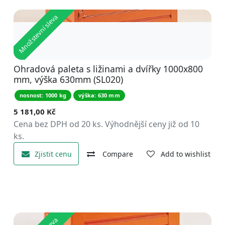
Množstevní sleva
Ohradová paleta s ližinami a dvířky 1000x800
mm, výška 630mm (SL020)
nosnost: 1000 kg
výška: 630 mm
5 181,00
Kč
Cena bez DPH od 20 ks. Výhodnější ceny již od 10
ks.
Zjistit cenu
Compare
Add to wishlist