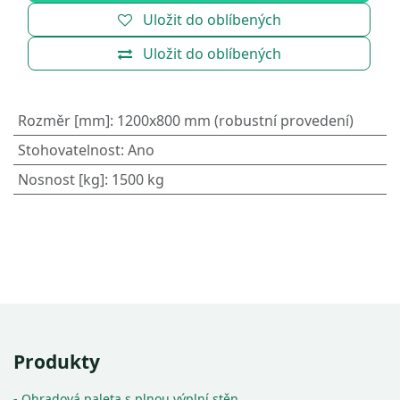
Uložit do oblíbených
Uložit do oblíbených
Rozměr [mm]
:
1200x800 mm (robustní provedení)
Stohovatelnost
:
Ano
Nosnost [kg]
:
1500 kg
Produkty
- Ohradová paleta s plnou výplní stěn