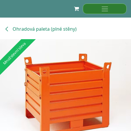
Přejít na obsah
Ohradová paleta (plné stěny)
Množstevní sleva