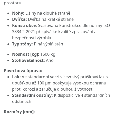
prostoru.
Nohy:
Ližiny na dlouhé straně
Dvířka:
Dvířka na krátké straně
Konstrukce:
Svařovaná konstrukce dle normy ISO
3834:2-2021 přispívá ke kvalitě zpracování a
bezpečnosti výrobku.
Typ stěny:
Plná výplň stěn
Nosnost [kg]:
1500 kg
Stohovatelnost:
Ano
Povrchová úprava:
Lak:
Ve standardní verzi vícevrstvý práškový lak s
tloušťkou až 100 μm poskytuje vysokou ochranu
proti korozi a zaručuje dlouhou životnost
Standardní odstíny:
K dispozici ve 4 standardních
odstínech
Rozměry [mm]: