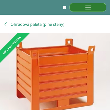
Přejít na obsah
Ohradová paleta (plné stěny)
Množstevní sleva