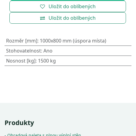
Uložit do oblíbených
Uložit do oblíbených
Rozměr [mm]
:
1000x800 mm (úspora místa)
Stohovatelnost
:
Ano
Nosnost [kg]
:
1500 kg
Produkty
- Ohradová paleta s plnou výplní stěn