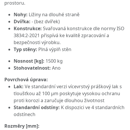
prostoru.
Nohy:
Ližiny na dlouhé straně
Dvířka:
- (bez dvířek)
Konstrukce:
Svařovaná konstrukce dle normy ISO
3834:2-2021 přispívá ke kvalitě zpracování a
bezpečnosti výrobku.
Typ stěny:
Plná výplň stěn
Nosnost [kg]:
1500 kg
Stohovatelnost:
Ano
Povrchová úprava:
Lak:
Ve standardní verzi vícevrstvý práškový lak s
tloušťkou až 100 μm poskytuje vysokou ochranu
proti korozi a zaručuje dlouhou životnost
Standardní odstíny:
K dispozici ve 4 standardních
odstínech
Rozměry [mm]: