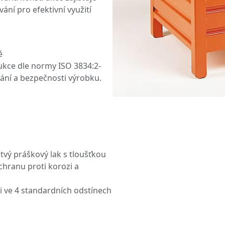
ní pro efektivní využití
ě
kce dle normy ISO 3834:2-
vání a bezpečnosti výrobku.
tvý práškový lak s tloušťkou
hranu proti korozi a
i ve 4 standardních odstínech