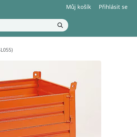
Můj košík
Přihlásit se
SL055)