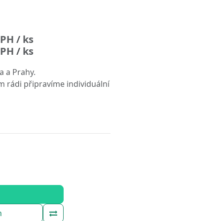
PH / ks
PH / ks
a a Prahy.
m rádi připravíme individuální
h