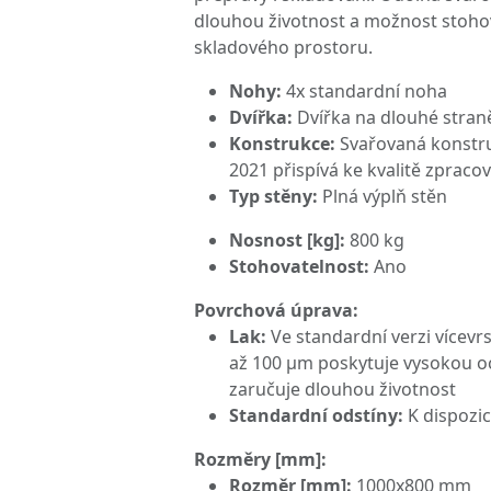
dlouhou životnost a možnost stohová
skladového prostoru.
Nohy:
4x standardní noha
Dvířka:
Dvířka na dlouhé stran
Konstrukce:
Svařovaná konstru
2021 přispívá ke kvalitě zpraco
Typ stěny:
Plná výplň stěn
Nosnost [kg]:
800 kg
Stohovatelnost:
Ano
Povrchová úprava:
Lak:
Ve standardní verzi vícevrs
až 100 μm poskytuje vysokou oc
zaručuje dlouhou životnost
Standardní odstíny:
K dispozic
Rozměry [mm]:
Rozměr [mm]:
1000x800 mm