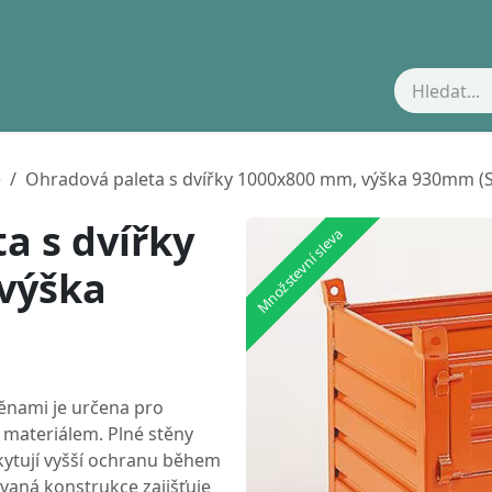
Kontakty
)
Ohradová paleta s dvířky 1000x800 mm, výška 930mm (
a s dvířky
Množstevní sleva
výška
ěnami je určena pro
 materiálem. Plné stěny
kytují vyšší ochranu během
vaná konstrukce zajišťuje