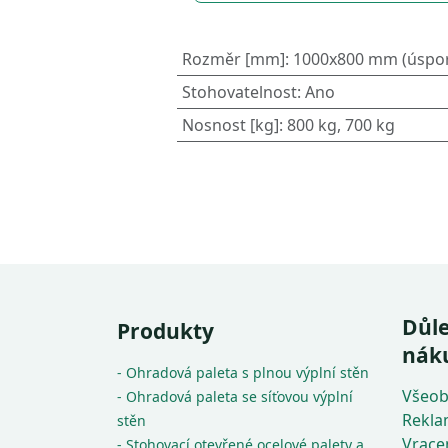
Rozměr [mm]
:
1000x800 mm (úspor
Stohovatelnost
:
Ano
Nosnost [kg]
:
800 kg, 700 kg
Důle
Produkty
nák
- Ohradová paleta s plnou výplní stěn
Všeob
- Ohradová paleta se síťovou výplní
Rekla
stěn
Vrace
- Stohovací otevřené ocelové palety a