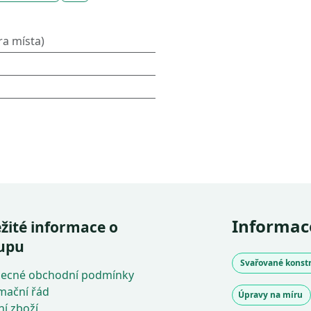
a místa)
Informac
žité informace o
upu
Svařované konstr
ecné obchodní podmínky
mační řád
Úpravy na míru
ní zboží