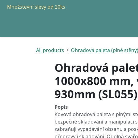
Přejít na obsah
Množstevní slevy od 20ks
Domovská stránka
Všechny produkty
Produkty
All products
Ohradová paleta (plné stěny
Ohradová palet
1000x800 mm, 
930mm (SL055)
Popis
Kovová ohradová paleta s plnými st
bezpečné skladování a manipulaci s
zabraňují vypadávání obsahu a pos
přepravy i skladování. Odolná svařo