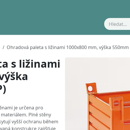
Kontakty
)
Ohradová paleta s ližinami 1000x800 mm, výška 550mm 
a s ližinami
výška
P)
ěnami je určena pro
 materiálem. Plné stěny
kytují vyšší ochranu během
vaná konstrukce zajišťuje