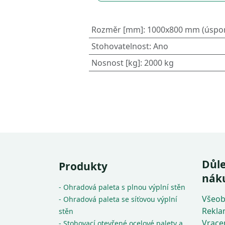
Rozměr [mm]
:
1000x800 mm (úspor
Stohovatelnost
:
Ano
Nosnost [kg]
:
2000 kg
Důle
Produkty
nák
- Ohradová paleta s plnou výplní stěn
Všeob
- Ohradová paleta se síťovou výplní
Rekla
stěn
Vrace
- Stohovací otevřené ocelové palety a