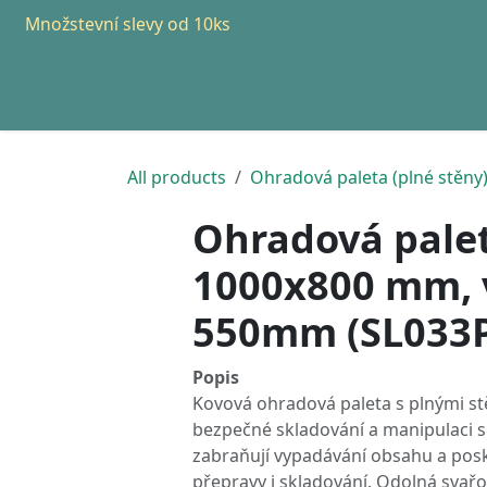
Přejít na obsah
Množstevní slevy od 10ks
Domovská stránka
Všechny produkty
Produkty
All products
Ohradová paleta (plné stěny
Ohradová palet
1000x800 mm, 
550mm (SL033
Popis
Kovová ohradová paleta s plnými st
bezpečné skladování a manipulaci s
zabraňují vypadávání obsahu a pos
přepravy i skladování. Odolná svařo