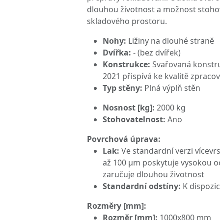
dlouhou životnost a možnost stohová
skladového prostoru.
Nohy:
Ližiny na dlouhé straně
Dvířka:
- (bez dvířek)
Konstrukce:
Svařovaná konstru
2021 přispívá ke kvalitě zpraco
Typ stěny:
Plná výplň stěn
Nosnost [kg]:
2000 kg
Stohovatelnost:
Ano
Povrchová úprava:
Lak:
Ve standardní verzi vícevrs
až 100 μm poskytuje vysokou oc
zaručuje dlouhou životnost
Standardní odstíny:
K dispozic
Rozměry [mm]:
Rozměr [mm]:
1000x800 mm