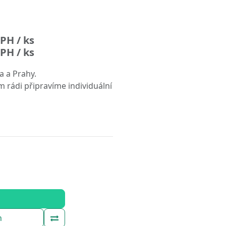
PH / ks
PH / ks
a a Prahy.
m rádi připravíme individuální
h