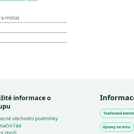
a místa)
Informac
žité informace o
upu
Svařované konstr
ecné obchodní podmínky
mační řád
Úpravy na míru
ní zboží