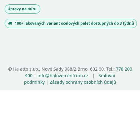
Úpravy na míru
100+ lakovaných variant ocelových palet dostupných do 3 týdnů
©
Ha atto s.r.o., Nové Sady 988/2 Brno, 602 00, Tel.:
778 200
400
|
info@halove-centrum.cz
|
Smluvní
podmínky
|
Zásady ochrany osobních údajů