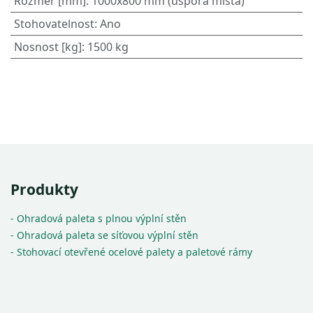
Rozměr [mm]
:
1000x800 mm (úspora místa)
Stohovatelnost
:
Ano
Nosnost [kg]
:
1500 kg
Produkty
- Ohradová paleta s plnou výplní stěn
- Ohradová paleta se síťovou výplní stěn
- Stohovací otevřené ocelové palety a paletové rámy