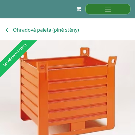
Přejít na obsah
Ohradová paleta (plné stěny)
Množstevní sleva