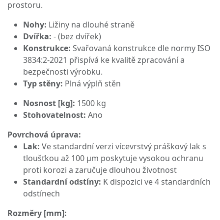
prostoru.
Nohy:
Ližiny na dlouhé straně
Dvířka:
- (bez dvířek)
Konstrukce:
Svařovaná konstrukce dle normy ISO
3834:2-2021 přispívá ke kvalitě zpracování a
bezpečnosti výrobku.
Typ stěny:
Plná výplň stěn
Nosnost [kg]:
1500 kg
Stohovatelnost:
Ano
Povrchová úprava:
Lak:
Ve standardní verzi vícevrstvý práškový lak s
tloušťkou až 100 μm poskytuje vysokou ochranu
proti korozi a zaručuje dlouhou životnost
Standardní odstíny:
K dispozici ve 4 standardních
odstínech
Rozměry [mm]: