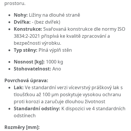
prostoru.
Nohy:
Ližiny na dlouhé straně
Dvířka:
- (bez dvířek)
Konstrukce:
Svařovaná konstrukce dle normy ISO
3834:2-2021 přispívá ke kvalitě zpracování a
bezpečnosti výrobku.
Typ stěny:
Plná výplň stěn
Nosnost [kg]:
1000 kg
Stohovatelnost:
Ano
Povrchová úprava:
Lak:
Ve standardní verzi vícevrstvý práškový lak s
tloušťkou až 100 μm poskytuje vysokou ochranu
proti korozi a zaručuje dlouhou životnost
Standardní odstíny:
K dispozici ve 4 standardních
odstínech
Rozměry [mm]: