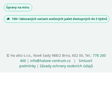
Úpravy na míru
100+ lakovaných variant ocelových palet dostupných do 3 týdnů
©
Ha atto s.r.o., Nové Sady 988/2 Brno, 602 00, Tel.:
778 200
400
|
info@halove-centrum.cz
|
Smluvní
podmínky
|
Zásady ochrany osobních údajů