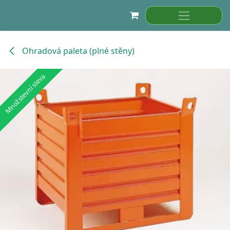
Přejít na obsah
Ohradová paleta (plné stěny)
Množstevní sleva