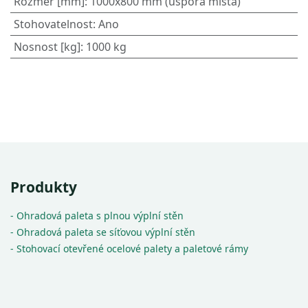
Rozměr [mm]
:
1000x800 mm (úspora místa)
Stohovatelnost
:
Ano
Nosnost [kg]
:
1000 kg
Produkty
- Ohradová paleta s plnou výplní stěn
- Ohradová paleta se síťovou výplní stěn
- Stohovací otevřené ocelové palety a paletové rámy