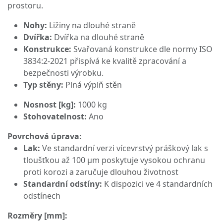
prostoru.
Nohy:
Ližiny na dlouhé straně
Dvířka:
Dvířka na dlouhé straně
Konstrukce:
Svařovaná konstrukce dle normy ISO
3834:2-2021 přispívá ke kvalitě zpracování a
bezpečnosti výrobku.
Typ stěny:
Plná výplň stěn
Nosnost [kg]:
1000 kg
Stohovatelnost:
Ano
Povrchová úprava:
Lak:
Ve standardní verzi vícevrstvý práškový lak s
tloušťkou až 100 μm poskytuje vysokou ochranu
proti korozi a zaručuje dlouhou životnost
Standardní odstíny:
K dispozici ve 4 standardních
odstínech
Rozměry [mm]: