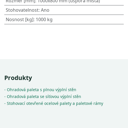
Rozměr [mm]
:
1000x800 mm (úspora místa)
Stohovatelnost
:
Ano
Nosnost [kg]
:
1000 kg
Produkty
- Ohradová paleta s plnou výplní stěn
- Ohradová paleta se síťovou výplní stěn
- Stohovací otevřené ocelové palety a paletové rámy