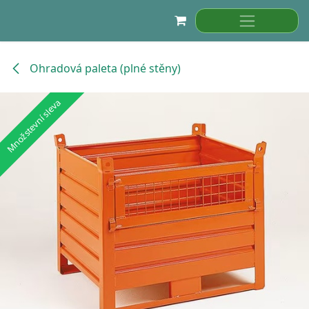
Přejít na obsah
Ohradová paleta (plné stěny)
Množstevní sleva