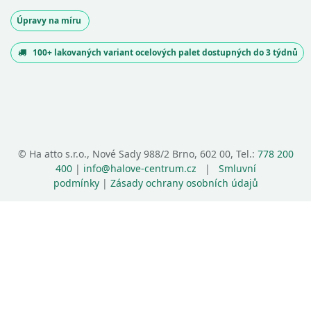
Úpravy na míru
100+ lakovaných variant ocelových palet dostupných do 3 týdnů
©
Ha atto s.r.o., Nové Sady 988/2 Brno, 602 00, Tel.:
778 200
400
|
info@halove-centrum.cz
|
Smluvní
podmínky
|
Zásady ochrany osobních údajů