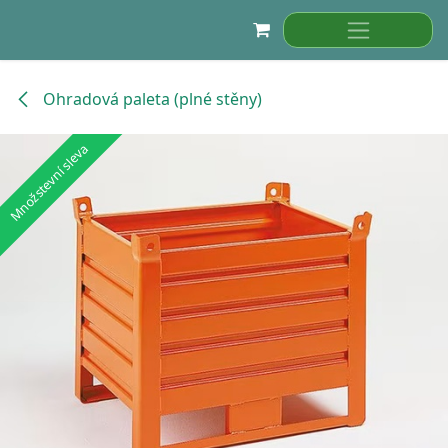
Přejít na obsah
Ohradová paleta (plné stěny)
Množstevní sleva