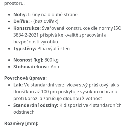
prostoru.
Nohy:
Ližiny na dlouhé straně
Dvířka:
- (bez dvířek)
Konstrukce:
Svařovaná konstrukce dle normy ISO
3834:2-2021 přispívá ke kvalitě zpracování a
bezpečnosti výrobku.
Typ stěny:
Plná výplň stěn
Nosnost [kg]:
800 kg
Stohovatelnost:
Ano
Povrchová úprava:
Lak:
Ve standardní verzi vícevrstvý práškový lak s
tloušťkou až 100 μm poskytuje vysokou ochranu
proti korozi a zaručuje dlouhou životnost
Standardní odstíny:
K dispozici ve 4 standardních
odstínech
Rozměry [mm]: