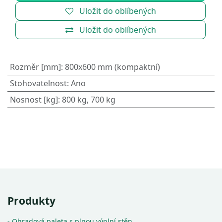
Uložit do oblíbených
Uložit do oblíbených
Rozměr [mm]
:
800x600 mm (kompaktní)
Stohovatelnost
:
Ano
Nosnost [kg]
:
800 kg, 700 kg
Produkty
- Ohradová paleta s plnou výplní stěn