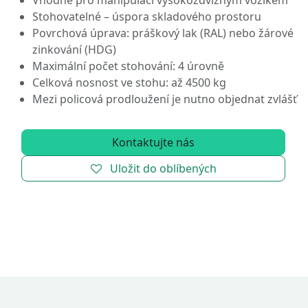
Vhodné pro manipulaci vysokozdvižným vozíkem
Stohovatelné – úspora skladového prostoru
Povrchová úprava: práškový lak (RAL) nebo žárové
zinkování (HDG)
Maximální počet stohování: 4 úrovně
Celková nosnost ve stohu: až 4500 kg
Mezi policová prodloužení je nutno objednat zvlášť
Kontaktujte nás
Uložit do oblíbených