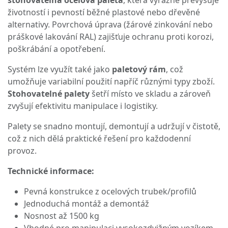
stohovatelná ocelová paleta
, která výrazně převyšuje
životností i pevností běžné plastové nebo dřevěné
alternativy. Povrchová úprava (žárové zinkování nebo
práškové lakování RAL) zajišťuje ochranu proti korozi,
poškrábání a opotřebení.
Systém lze využít také jako
paletový rám
, což
umožňuje variabilní použití napříč různými typy zboží.
Stohovatelné palety
šetří místo ve skladu a zároveň
zvyšují efektivitu manipulace i logistiky.
Palety se snadno montují, demontují a udržují v čistotě,
což z nich dělá praktické řešení pro každodenní
provoz.
Technické informace:
Pevná konstrukce z ocelových trubek/profilů
Jednoduchá montáž a demontáž
Nosnost až 1500 kg