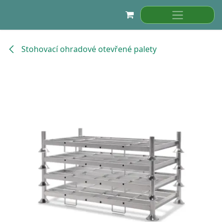
Přejít na obsah
Stohovací ohradové otevřené palety